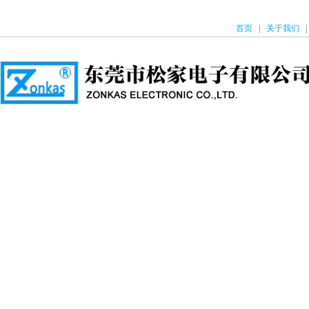
首页
|
关于我们
|