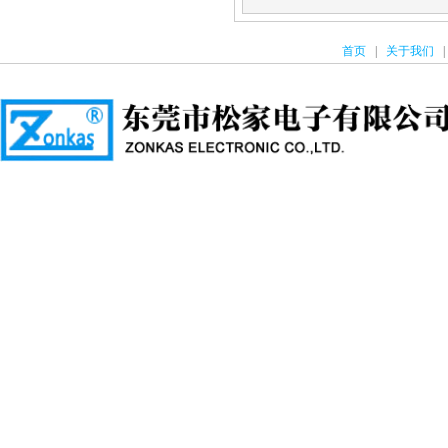
首页
|
关于我们
|