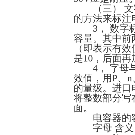
（三） 文字
的方法来标注
3， 数字标
容量。其中前
（即表示有效
是10，后面再加4
4， 字母与
效值，用P、
的量级。进口
将整数部分写
面。
电容器的容
字母 含义