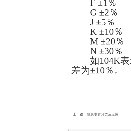
F ±1％
G ±2％
J ±5％
K ±10％
M ±20％
N ±30％
如104K表示容
差为±10％。
上一篇：
薄膜电容分类及应用