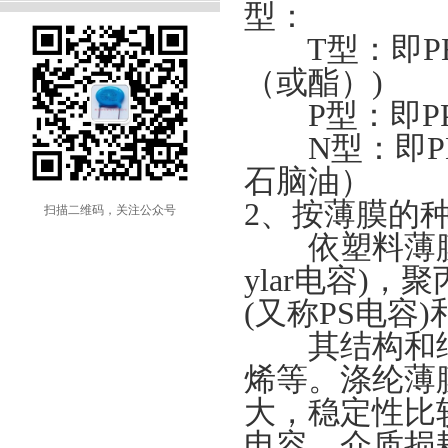
型：
T型：即PET 
（或酯）)
P型：即PP-P
N型：即PEN-Po
石脑油）
2、按薄膜的
扫描二维码，关注公众号
依塑料薄膜的
ylar电容)
(又称PS电容
其结构和纸
烯等。涤纶薄
大，稳定性比
电容，介质损